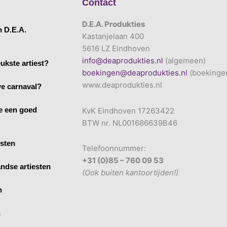
Contact
D.E.A. Produkties
n D.E.A.
Kastanjelaan 400
5616 LZ Eindhoven
info@deaprodukties.nl
(algemeen)
ukste artiest?
boekingen@deaprodukties.nl
(boekinge
www.deaprodukties.nl
e carnaval?
e een goed
KvK Eindhoven 17263422
BTW nr. NL001686639B46
esten
Telefoonnummer:
+31 (0)85 – 760 09 53
ndse artiesten
(Ook buiten kantoortijden!)
n
n