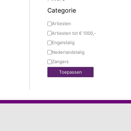
Categorie
Artiesten
Artiesten tot € 1000,-
Engelstalig
Nederlandstalig
Zangers
Toepassen