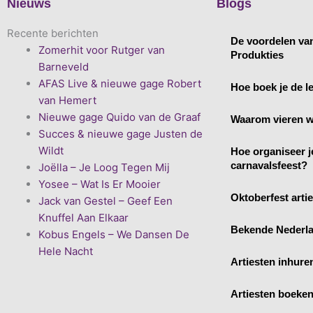
Nieuws
Blogs
Recente berichten
De voordelen va
Zomerhit voor Rutger van
Produkties
Barneveld
AFAS Live & nieuwe gage Robert
Hoe boek je de le
van Hemert
Nieuwe gage Quido van de Graaf
Waarom vieren w
Succes & nieuwe gage Justen de
Wildt
Hoe organiseer j
carnavalsfeest?
Joëlla – Je Loog Tegen Mij
Yosee – Wat Is Er Mooier
Oktoberfest arti
Jack van Gestel – Geef Een
Knuffel Aan Elkaar
Bekende Nederla
Kobus Engels – We Dansen De
Hele Nacht
Artiesten inhure
Artiesten boeke