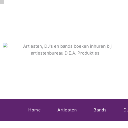
Ga
naar
de
inhoud
Home
Artiesten
Bands
D