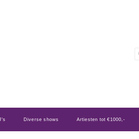
P
z
J’s
Diverse shows
Artiesten tot €1000,-