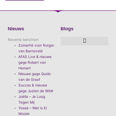
Nieuws
Blogs
Recente berichten
Zomerhit voor Rutger
De voordelen van D.E.A. Produkties
Hoe boek je de leukste artiest?
Waarom vieren we carnaval?
Hoe organiseer je een goed carnavalsfeest?
Bekende Nederlandse artiesten
van Barneveld
AFAS Live & nieuwe
gage Robert van
Hemert
Nieuwe gage Quido
van de Graaf
Succes & nieuwe
gage Justen de Wildt
Joëlla – Je Loog
Tegen Mij
Yosee – Wat Is Er
Mooier