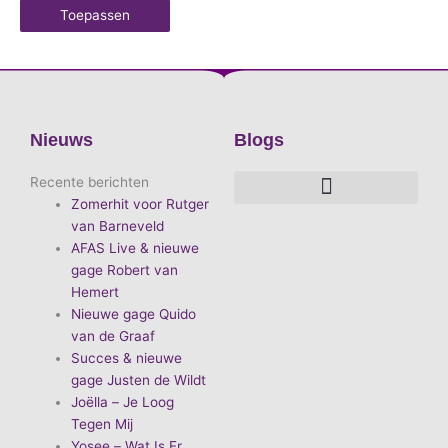
Toepassen
Nieuws
Blogs
Recente berichten
Zomerhit voor Rutger
De voordelen van D.E.A. Produkties
Hoe boek je de leukste artiest?
Waarom vieren we carnaval?
Hoe organiseer je een goed carnavalsfeest?
Bekende Nederlandse artiesten
van Barneveld
AFAS Live & nieuwe
gage Robert van
Hemert
Nieuwe gage Quido
van de Graaf
Succes & nieuwe
gage Justen de Wildt
Joëlla – Je Loog
Tegen Mij
Yosee – Wat Is Er