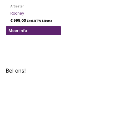
Artiesten
Rodney
€
995,00
Excl. BTW & Buma
Meer info
Bel ons!