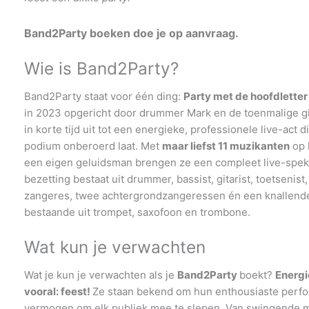
Band2Party boeken doe je op aanvraag.
Wie is Band2Party?
Band2Party staat voor één ding:
Party met de hoofdletter 
in 2023 opgericht door drummer Mark en de toenmalige git
in korte tijd uit tot een energieke, professionele live-act 
podium onberoerd laat. Met
maar liefst 11 muzikanten
op 
een eigen geluidsman brengen ze een compleet live-spek
bezetting bestaat uit drummer, bassist, gitarist, toetsenist,
zangeres, twee achtergrondzangeressen én een knallende
bestaande uit trompet, saxofoon en trombone.
Wat kun je verwachten
Wat je kun je verwachten als je
Band2Party
boekt?
Energi
vooral: feest!
Ze staan bekend om hun enthousiaste perf
vermogen om elk publiek mee te slepen. Van swingende m