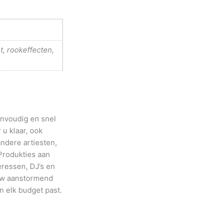
ht, rookeffecten,
envoudig en snel
 u klaar, ook
ndere artiesten,
Produkties aan
eressen, DJ’s en
uw aanstormend
n elk budget past.