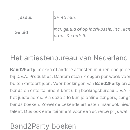
Tijdsduur
3x 45 min.
Incl. geluid of op inprikbasis, incl. lic
Geluid
props & confetti
Het artiestenbureau van Nederland
Band2Party
boeken of andere artiesten inhuren doe je e
bij D.E.A. Produkties. Daarom staan 7 dagen per week voor
buitenkantoortijden. Voor boekingen van
Band2Party
en a
bands en entertainment bent u bij boekingsbureau D.E.A. 
het juiste adres. Via deze site kun je online zangers, zang
bands boeken. Zowel de bekende artiesten maar ook nie
talent. Dus ook entertainment voor een scherpe prijs wat i
Band2Party boeken