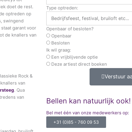
ek doet de rest.
Type optreden:
de optreden op
s, swingend
staat garant voor
Openbaar of besloten?
tot de knallers van
Openbaar
Besloten
Ik wil graag:
Een vrijblijvende optie
Deze artiest direct boeken
lassieke Rock &
Verstuur a
 knallers van
rsteeg
. Qua
ptredens van
Bellen kan natuurlijk ook!
Bel met één van onze medewerkers op:
+31 (0)85 - 760 09 53
aardag, bruiloft