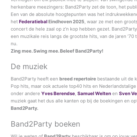
herkenbare meezingers: Band2Party zet de toon, het publi
Een van de absolute hoogtepunten was het indrukwekken
het
Federatiebal
Eindhoven 2025
, waar ze met een groot
concert de hele zaal op z’n kop hebben gezet. Band2Party 
een muzikale reis langs de grootste hits, van de jaren ’70 
nu.
Zing mee. Swing mee. Beleef Band2Party!
De muziek
Band2Party heeft een
breed repertoire
bestaande uit de k
Pop hits, maar ook actuele top40 hits en Nederlandstalige
onder andere
Yves Berendse
,
Samuel Welten
en
Sven Ve
muziek gaat het dus alle kanten op bij de boekingen en o
Band2Party.
Band2Party boeken
Wil je weten of
Band2Party
beschikbaar is om op jouw verj