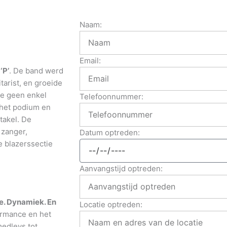
Naam:
Email:
‘P’
. De band werd
arist, en groeide
die geen enkel
Telefoonnummer:
het podium en
takel. De
 zanger,
Datum optreden:
 blazerssectie
Aanvangstijd optreden:
e. Dynamiek. En
Locatie optreden:
ormance en het
edleys tot