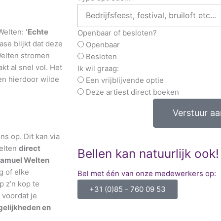
 Welten:
‘Echte
Openbaar of besloten?
ase blijkt dat deze
Openbaar
Welten stromen
Besloten
t al snel vol. Het
Ik wil graag:
en hierdoor wilde
Een vrijblijvende optie
Deze artiest direct boeken
Verstuur a
s op. Dit kan via
Welten
direct
Bellen kan natuurlijk ook!
amuel Welten
g of elke
Bel met één van onze medewerkers op:
 z’n kop te
+31 (0)85 - 760 09 53
 voordat je
elijkheden en