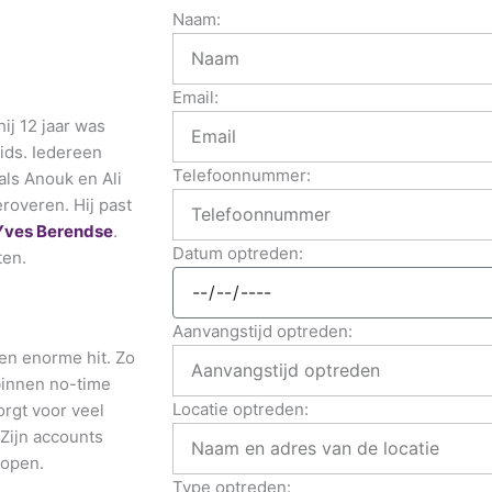
Naam:
Email:
ij 12 jaar was
Kids. Iedereen
Telefoonnummer:
ls Anouk en Ali
roveren. Hij past
Yves Berendse
.
Datum optreden:
ten.
Aanvangstijd optreden:
en enorme hit. Zo
binnen no-time
Locatie optreden:
orgt voor veel
Zijn accounts
lopen.
Type optreden: