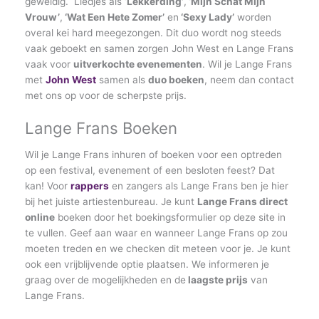
geweldig. Liedjes als ‘
Lekkerding’
,
‘Mijn Schat Mijn
Vrouw’
,
‘Wat Een Hete Zomer’
en
‘Sexy Lady’
worden
overal kei hard meegezongen. Dit duo wordt nog steeds
vaak geboekt en samen zorgen John West en Lange Frans
vaak voor
uitverkochte evenementen
. Wil je Lange Frans
met
John West
samen als
duo boeken
, neem dan contact
met ons op voor de scherpste prijs.
Lange Frans Boeken
Wil je Lange Frans inhuren of boeken voor een optreden
op een festival, evenement of een besloten feest? Dat
kan! Voor
rappers
en zangers als Lange Frans ben je hier
bij het juiste artiestenbureau. Je kunt
Lange Frans direct
online
boeken door het boekingsformulier op deze site in
te vullen. Geef aan waar en wanneer Lange Frans op zou
moeten treden en we checken dit meteen voor je. Je kunt
ook een vrijblijvende optie plaatsen. We informeren je
graag over de mogelijkheden en de
laagste prijs
van
Lange Frans.