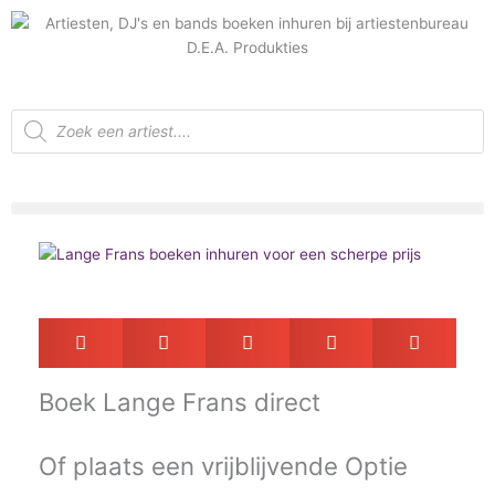
Ga
naar
de
inhoud
Producten
zoeken
Boek
Lange Frans direct
Of plaats een vrijblijvende
Optie