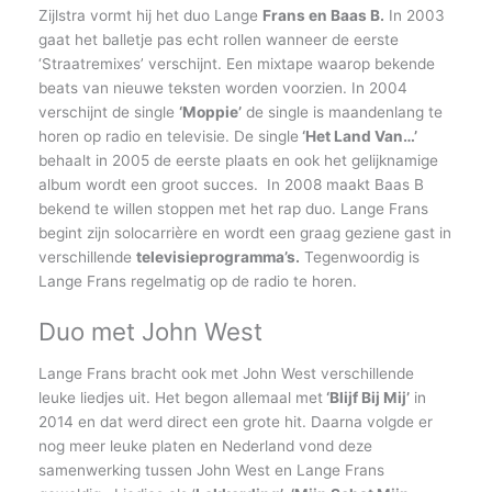
Zijlstra vormt hij het duo Lange
Frans en Baas B.
In 2003
gaat het balletje pas echt rollen wanneer de eerste
‘Straatremixes’ verschijnt. Een mixtape waarop bekende
beats van nieuwe teksten worden voorzien. In 2004
verschijnt de single
‘Moppie’
de single is maandenlang te
horen op radio en televisie. De single
‘Het Land Van…’
behaalt in 2005 de eerste plaats en ook het gelijknamige
album wordt een groot succes. In 2008 maakt Baas B
bekend te willen stoppen met het rap duo. Lange Frans
begint zijn solocarrière en wordt een graag geziene gast in
verschillende
televisieprogramma’s.
Tegenwoordig is
Lange Frans regelmatig op de radio te horen.
Duo met John West
Lange Frans bracht ook met John West verschillende
leuke liedjes uit. Het begon allemaal met
‘Blijf Bij Mij’
in
2014 en dat werd direct een grote hit. Daarna volgde er
nog meer leuke platen en Nederland vond deze
samenwerking tussen John West en Lange Frans