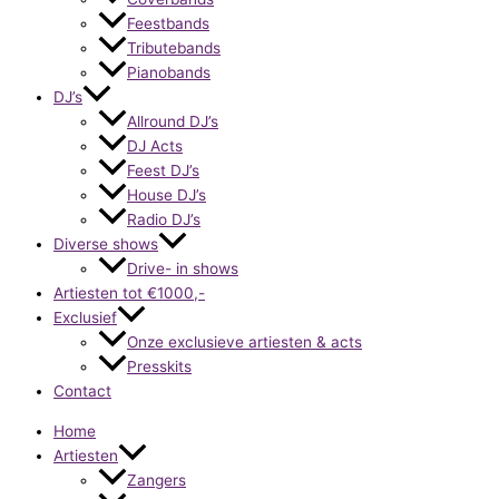
Feestbands
Tributebands
Pianobands
DJ’s
Allround DJ’s
DJ Acts
Feest DJ’s
House DJ’s
Radio DJ’s
Diverse shows
Drive- in shows
Artiesten tot €1000,-
Exclusief
Onze exclusieve artiesten & acts
Presskits
Contact
Home
Artiesten
Zangers