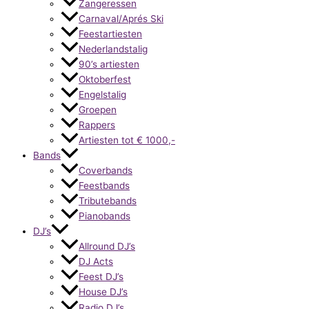
Zangeressen
Carnaval/Aprés Ski
Feestartiesten
Nederlandstalig
90’s artiesten
Oktoberfest
Engelstalig
Groepen
Rappers
Artiesten tot € 1000,-
Bands
Coverbands
Feestbands
Tributebands
Pianobands
DJ’s
Allround DJ’s
DJ Acts
Feest DJ’s
House DJ’s
Radio DJ’s