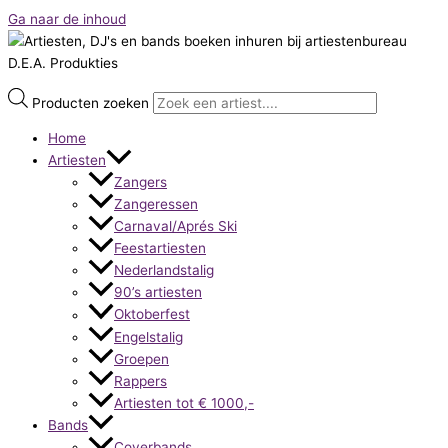
Ga naar de inhoud
Producten zoeken
Home
Artiesten
Zangers
Zangeressen
Carnaval/Aprés Ski
Feestartiesten
Nederlandstalig
90’s artiesten
Oktoberfest
Engelstalig
Groepen
Rappers
Artiesten tot € 1000,-
Bands
Coverbands