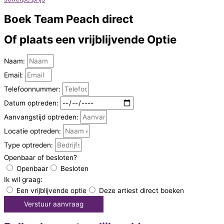
Boek
Team Peach direct
Of plaats een vrijblijvende
Optie
Naam:
Email:
Telefoonnummer:
Datum optreden:
Aanvangstijd optreden:
Locatie optreden:
Type optreden:
Openbaar of besloten?
Openbaar
Besloten
Ik wil graag:
Een vrijblijvende optie
Deze artiest direct boeken
Verstuur aanvraag