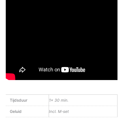
Tijdsduur
1x 30 min.
Geluid
Incl. M-set