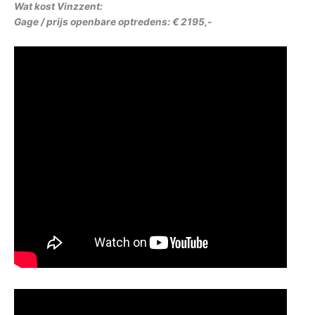
Wat kost Vinzzent:
Gage / prijs openbare optredens: € 2195,-