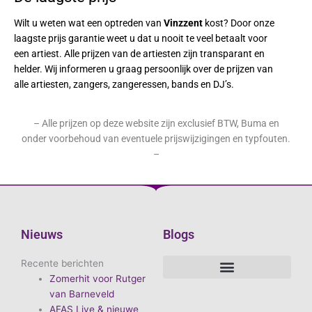
Wilt u weten wat een optreden van
Vinzzent
kost? Door onze
laagste prijs garantie weet u dat u nooit te veel betaalt voor
een artiest. Alle prijzen van de artiesten zijn transparant en
helder. Wij informeren u graag persoonlijk over de prijzen van
alle artiesten, zangers, zangeressen, bands en DJ’s.
– Alle prijzen op deze website zijn exclusief BTW, Buma en
onder voorbehoud van eventuele prijswijzigingen en typfouten.
–
Nieuws
Blogs
Recente berichten
Zomerhit voor Rutger
De voordelen van D.E.A. Produkties
Hoe boek je de leukste artiest?
Waarom vieren we carnaval?
Hoe organiseer je een goed carnavalsfeest?
Bekende Nederlandse artiesten
van Barneveld
AFAS Live & nieuwe