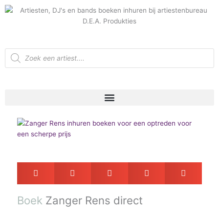
Ga
naar
de
inhoud
Producten
zoeken
Boek
Zanger Rens direct