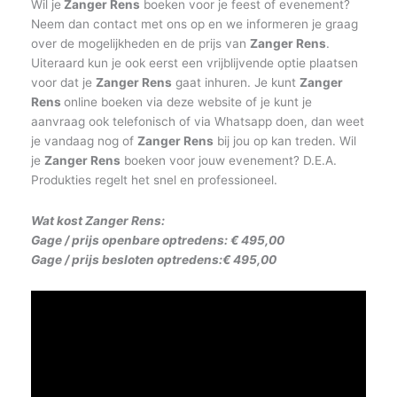
Wil je
Zanger Rens
boeken voor je feest of evenement?
Neem dan contact met ons op en we informeren je graag
over de mogelijkheden en de prijs van
Zanger Rens
.
Uiteraard kun je ook eerst een vrijblijvende optie plaatsen
voor dat je
Zanger Rens
gaat inhuren. Je kunt
Zanger
Rens
online boeken via deze website of je kunt je
aanvraag ook telefonisch of via Whatsapp doen, dan weet
je vandaag nog of
Zanger Rens
bij jou op kan treden. Wil
je
Zanger Rens
boeken voor jouw evenement?
D.E.A.
Produkties
regelt het snel en professioneel.
Wat kost Zanger Rens
:
Gage / prijs openbare optredens: € 495,00
Gage / prijs besloten optredens:€ 495,00