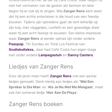
Stratumseind achter de bar bij Café Costa. Daar begon hij
met het vermaken van de gasten als barman en later
begon hij er ook bij te zingen. Wie
Zanger Rens
kent weet
dat hij een echte entertainer is die houd van een feestje
bouwen. Tijdens zijn optredens gaat de tent letterlijk op
zijn kop, met vlaggetjes, confetti en een geweldige sfeer
weet hij een echt feestje te bouwen. Een kleine impressie
waar
Zanger Rens
al eerder optrad zijn onder andere
Paaspop
, 7th Sunday en Total Los Festival van
Snollebollekes,
daar had Café Costa hun eigen stage
met onder andere
Lampegastuh
en
Danny Canters
.
Liedjes van Zanger Rens
Door de jaren heen heeft
Zanger Rens
ook een aantal
liedjes gemaakt. Denk hierbij aan liedjes als “
Wat Een
Spreker Is Die Man
‘ en ‘
Als Je Nu Met Me Meegaat
‘, maar
ook het zomerse liedje ‘
Hier Aan De Playa
‘.
Zanger Rens boeken