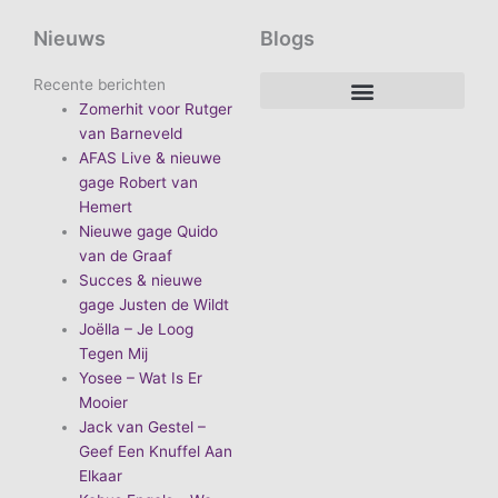
Nieuws
Blogs
Recente berichten
Zomerhit voor Rutger
De voordelen van D.E.A. Produkties
Hoe boek je de leukste artiest?
Waarom vieren we carnaval?
Hoe organiseer je een goed carnavalsfeest?
Bekende Nederlandse artiesten
van Barneveld
AFAS Live & nieuwe
gage Robert van
Hemert
Nieuwe gage Quido
van de Graaf
Succes & nieuwe
gage Justen de Wildt
Joëlla – Je Loog
Tegen Mij
Yosee – Wat Is Er
Mooier
Jack van Gestel –
Geef Een Knuffel Aan
Elkaar