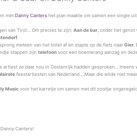
en met
Danny Canters
het plan maakte om samen een single uit
en van Tirol… Om precies te zijn:
Aan de bar
, onder het genot
tendorf
.
 sprong meteen van het toilet af en stapte op de fiets naar
Gier.
ondje stappen zijn
telefoon
voor een boemerang aanzag en dez
 artiest ze daar nou in Oostenrijk hadden gesproken… Ineens 
lairste
feestartiesten van Nederland….Maar die wilde niet mee
tly Music
voor het karretje om samen met dit zooitje ongeregel
. Danny Canters!