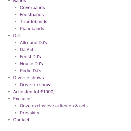
Bands
Coverbands
Feestbands
Tributebands
Pianobands
DJ’s
Allround DJ’s
DJ Acts
Feest DJ’s
House DJ’s
Radio DJ’s
Diverse shows
Drive- in shows
Artiesten tot €1000,-
Exclusief
Onze exclusieve artiesten & acts
Presskits
Contact