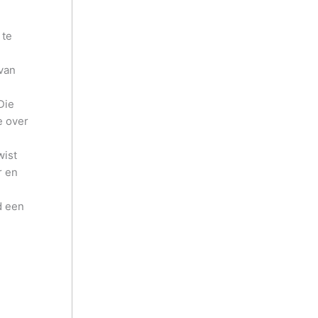
 te
 van
Die
e over
wist
r en
d een