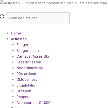
Ga
Producten
naar
zoeken
de
inhoud
Home
Artiesten
Zangers
Zangeressen
Carnaval/Aprés Ski
Feestartiesten
Nederlandstalig
90’s artiesten
Oktoberfest
Engelstalig
Groepen
Rappers
Artiesten tot € 1000,-