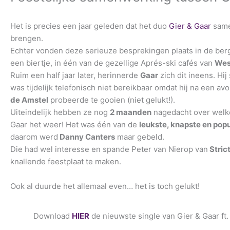
Het is precies een jaar geleden dat het duo
Gier & Gaar
sam
brengen.
Echter vonden deze serieuze besprekingen plaats in de berg
een biertje, in één van de gezellige Aprés-ski cafés van
Wes
Ruim een half jaar later, herinnerde
Gaar
zich dit ineens. Hij
was tijdelijk telefonisch niet bereikbaar omdat hij na een av
de Amstel
probeerde te gooien (niet gelukt!).
Uiteindelijk hebben ze nog
2 maanden
nagedacht over welke
Gaar het weer! Het was één van de
leukste, knapste en popu
daarom werd
Danny Canters
maar gebeld.
Die had wel interesse en spande Peter van Nierop van
Stric
knallende feestplaat te maken.
Ook al duurde het allemaal even… het is toch gelukt!
Download
HIER
de nieuwste single van Gier & Gaar ft