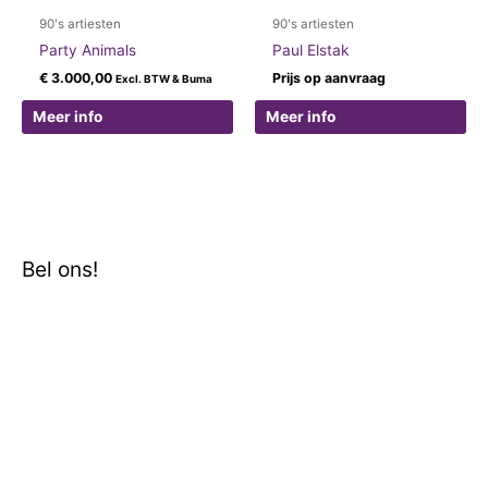
90's artiesten
90's artiesten
Party Animals
Paul Elstak
€
3.000,00
Prijs op aanvraag
Excl. BTW & Buma
Meer info
Meer info
Bel ons!