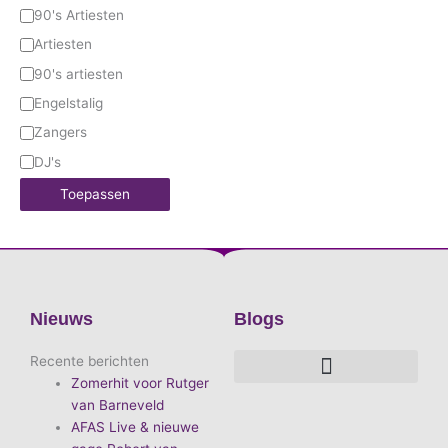
90's Artiesten
Artiesten
90's artiesten
Engelstalig
Zangers
DJ's
Toepassen
Nieuws
Blogs
Recente berichten
Zomerhit voor Rutger
De voordelen van D.E.A. Produkties
Hoe boek je de leukste artiest?
Waarom vieren we carnaval?
Hoe organiseer je een goed carnavalsfeest?
Bekende Nederlandse artiesten
van Barneveld
AFAS Live & nieuwe