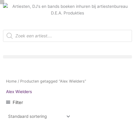
Ga
C
naar
a
de
t
inhoud
e
Producten
zoeken
g
o
r
i
e
Home
/ Producten getagged “Alex Wielders”
Alex Wielders
Filter