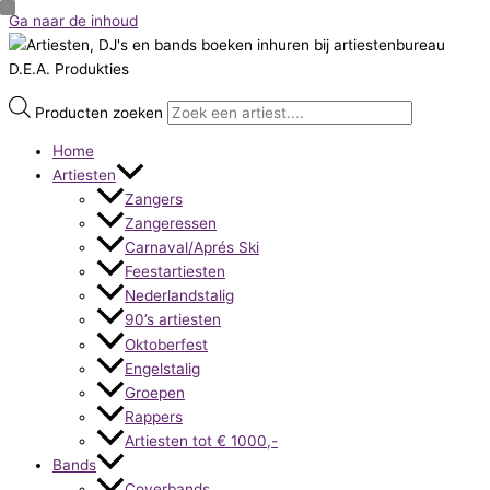
Ga naar de inhoud
Producten zoeken
Home
Artiesten
Zangers
Zangeressen
Carnaval/Aprés Ski
Feestartiesten
Nederlandstalig
90’s artiesten
Oktoberfest
Engelstalig
Groepen
Rappers
Artiesten tot € 1000,-
Bands
Coverbands