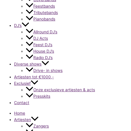
Feestbands
Tributebands
Pianobands
DJ’s
Allround DJ’s
DJ Acts
Feest DJ’s
House DJ’s
Radio DJ’s
Diverse shows
Drive- in shows
Artiesten tot €1000,-
Exclusief
Onze exclusieve artiesten & acts
Presskits
Contact
Home
Artiesten
Zangers