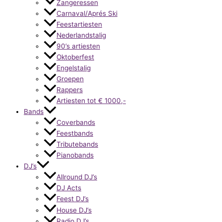
Zangeressen
Carnaval/Aprés Ski
Feestartiesten
Nederlandstalig
90’s artiesten
Oktoberfest
Engelstalig
Groepen
Rappers
Artiesten tot € 1000,-
Bands
Coverbands
Feestbands
Tributebands
Pianobands
DJ’s
Allround DJ’s
DJ Acts
Feest DJ’s
House DJ’s
Radio DJ’s