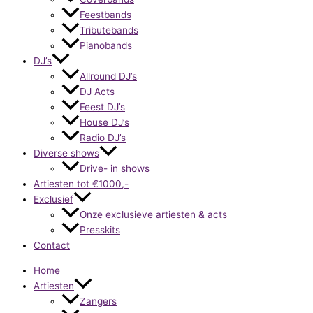
Feestbands
Tributebands
Pianobands
DJ’s
Allround DJ’s
DJ Acts
Feest DJ’s
House DJ’s
Radio DJ’s
Diverse shows
Drive- in shows
Artiesten tot €1000,-
Exclusief
Onze exclusieve artiesten & acts
Presskits
Contact
Home
Artiesten
Zangers