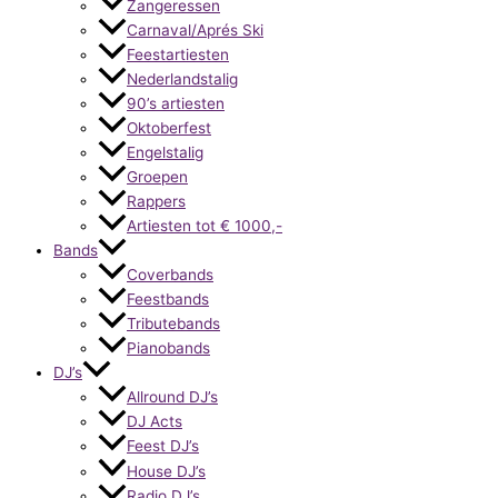
Zangeressen
Carnaval/Aprés Ski
Feestartiesten
Nederlandstalig
90’s artiesten
Oktoberfest
Engelstalig
Groepen
Rappers
Artiesten tot € 1000,-
Bands
Coverbands
Feestbands
Tributebands
Pianobands
DJ’s
Allround DJ’s
DJ Acts
Feest DJ’s
House DJ’s
Radio DJ’s