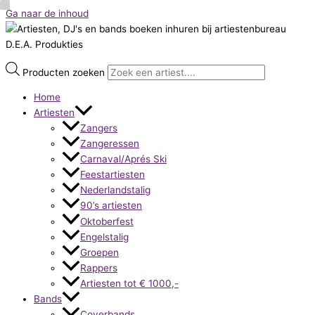
Ga naar de inhoud
Producten zoeken
Home
Artiesten
Zangers
Zangeressen
Carnaval/Aprés Ski
Feestartiesten
Nederlandstalig
90’s artiesten
Oktoberfest
Engelstalig
Groepen
Rappers
Artiesten tot € 1000,-
Bands
Coverbands