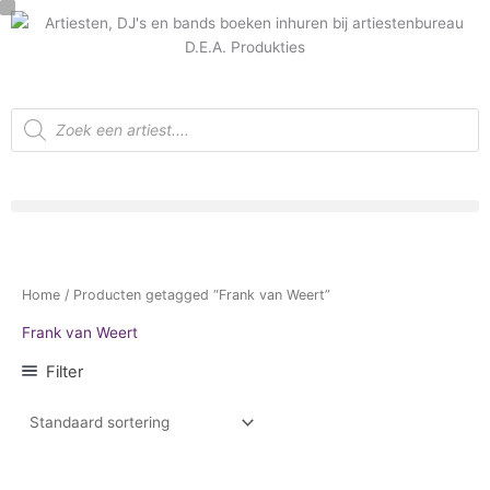
Ga
C
naar
a
de
t
inhoud
e
Producten
zoeken
g
o
r
i
e
Home
/ Producten getagged “Frank van Weert”
Frank van Weert
Filter