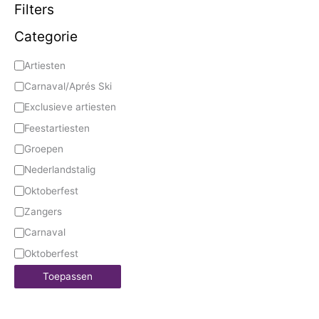
Filters
Categorie
Artiesten
Carnaval/Aprés Ski
Exclusieve artiesten
Feestartiesten
Groepen
Nederlandstalig
Oktoberfest
Zangers
Carnaval
Oktoberfest
Toepassen