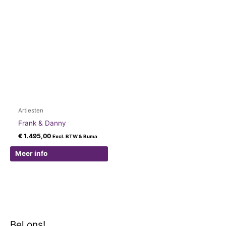
Artiesten
Frank & Danny
€
1.495,00
Excl. BTW & Buma
Meer info
Bel ons!