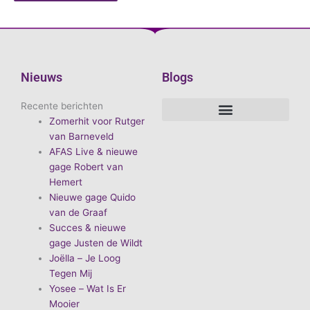
Nieuws
Blogs
Recente berichten
Zomerhit voor Rutger
De voordelen van D.E.A. Produkties
Hoe boek je de leukste artiest?
Waarom vieren we carnaval?
Hoe organiseer je een goed carnavalsfeest?
Bekende Nederlandse artiesten
van Barneveld
AFAS Live & nieuwe
gage Robert van
Hemert
Nieuwe gage Quido
van de Graaf
Succes & nieuwe
gage Justen de Wildt
Joëlla – Je Loog
Tegen Mij
Yosee – Wat Is Er
Mooier