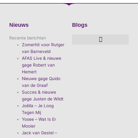
Nieuws
Blogs
Recente berichten
Zomerhit voor Rutger
De voordelen van D.E.A. Produkties
Hoe boek je de leukste artiest?
Waarom vieren we carnaval?
Hoe organiseer je een goed carnavalsfeest?
Bekende Nederlandse artiesten
van Barneveld
AFAS Live & nieuwe
gage Robert van
Hemert
Nieuwe gage Quido
van de Graaf
Succes & nieuwe
gage Justen de Wildt
Joëlla – Je Loog
Tegen Mij
Yosee – Wat Is Er
Mooier
Jack van Gestel –