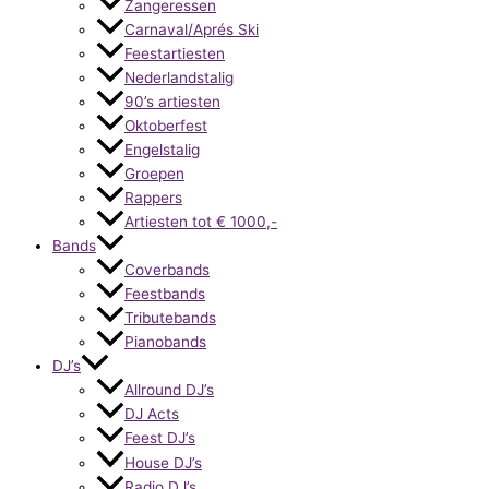
Zangeressen
Carnaval/Aprés Ski
Feestartiesten
Nederlandstalig
90’s artiesten
Oktoberfest
Engelstalig
Groepen
Rappers
Artiesten tot € 1000,-
Bands
Coverbands
Feestbands
Tributebands
Pianobands
DJ’s
Allround DJ’s
DJ Acts
Feest DJ’s
House DJ’s
Radio DJ’s