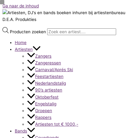
Ga naar de inhoud
Producten zoeken
Home
Artiesten
Zangers
Zangeressen
Carnaval/Aprés Ski
Feestartiesten
Nederlandstalig
90’s artiesten
Oktoberfest
Engelstalig
Groepen
Rappers
Artiesten tot € 1000,-
Bands
Coverbands