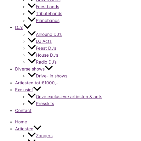
Feestbands
Tributebands
Pianobands
DJ’s
Allround DJ’s
DJ Acts
Feest DJ’s
House DJ’s
Radio DJ’s
Diverse shows
Drive- in shows
Artiesten tot €1000,-
Exclusief
Onze exclusieve artiesten & acts
Presskits
Contact
Home
Artiesten
Zangers