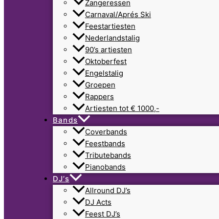
Zangeressen
Carnaval/Aprés Ski
Feestartiesten
Nederlandstalig
90’s artiesten
Oktoberfest
Engelstalig
Groepen
Rappers
Artiesten tot € 1000,-
Bands
Coverbands
Feestbands
Tributebands
Pianobands
DJ’s
Allround DJ’s
DJ Acts
Feest DJ’s