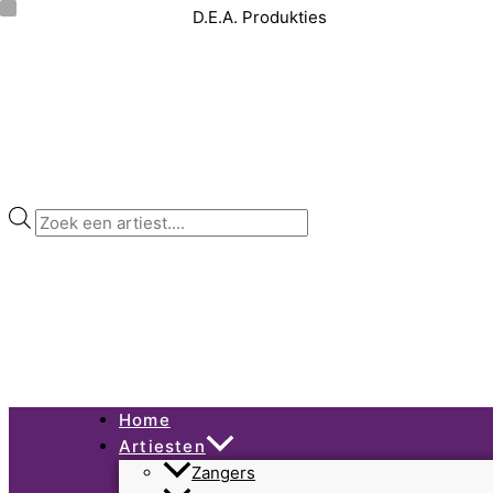
Ga
Producten
naar
zoeken
de
inhoud
Home
Artiesten
Zangers