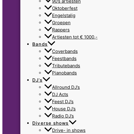
90’s artiesten
Oktoberfest
Engelstalig
Groepen
Rappers
Artiesten tot € 1000,-
Bands
Coverbands
Feestbands
Tributebands
Pianobands
DJ’s
Allround DJ’s
DJ Acts
Feest DJ’s
House DJ’s
Radio DJ’s
Diverse shows
Drive- in shows