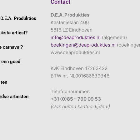
Contact
D.E.A. Produkties
D.E.A. Produkties
Kastanjelaan 400
5616 LZ Eindhoven
ukste artiest?
info@deaprodukties.nl
(algemeen)
boekingen@deaprodukties.nl
(boekinge
 carnaval?
www.deaprodukties.nl
e een goed
KvK Eindhoven 17263422
BTW nr. NL001686639B46
sten
Telefoonnummer:
dse artiesten
+31 (0)85 – 760 09 53
(Ook buiten kantoortijden!)