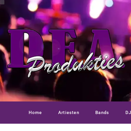
Ga
naar
de
inhoud
Home
Artiesten
Bands
DJ