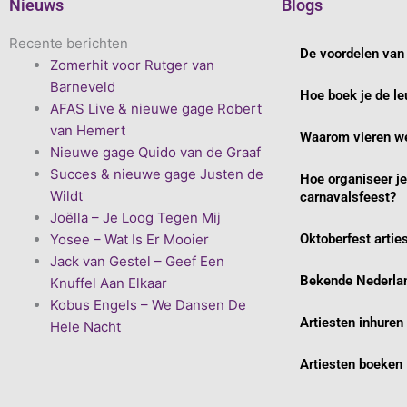
Nieuws
Blogs
Recente berichten
De voordelen van 
Zomerhit voor Rutger van
Barneveld
Hoe boek je de le
AFAS Live & nieuwe gage Robert
van Hemert
Waarom vieren we
Nieuwe gage Quido van de Graaf
Succes & nieuwe gage Justen de
Hoe organiseer j
Wildt
carnavalsfeest?
Joëlla – Je Loog Tegen Mij
Yosee – Wat Is Er Mooier
Oktoberfest artie
Jack van Gestel – Geef Een
Bekende Nederlan
Knuffel Aan Elkaar
Kobus Engels – We Dansen De
Artiesten inhuren
Hele Nacht
Artiesten boeken