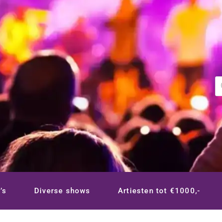
P
z
’s
Diverse shows
Artiesten tot €1000,-