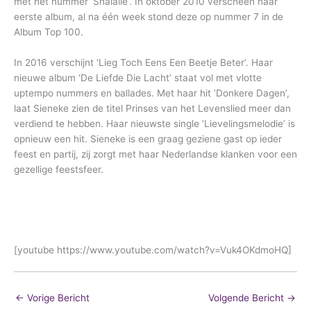
met het nummer ‘Shalalie’. In oktober 2010 verscheen haar
eerste album, al na één week stond deze op nummer 7 in de
Album Top 100.
In 2016 verschijnt ‘Lieg Toch Eens Een Beetje Beter’. Haar
nieuwe album ‘De Liefde Die Lacht’ staat vol met vlotte
uptempo nummers en ballades. Met haar hit ‘Donkere Dagen’,
laat Sieneke zien de titel Prinses van het Levenslied meer dan
verdiend te hebben. Haar nieuwste single ‘Lievelingsmelodie’ is
opnieuw een hit. Sieneke is een graag geziene gast op ieder
feest en partij, zij zorgt met haar Nederlandse klanken voor een
gezellige feestsfeer.
[youtube https://www.youtube.com/watch?v=Vuk4OKdmoHQ]
←
Vorige Bericht
Volgende Bericht
→