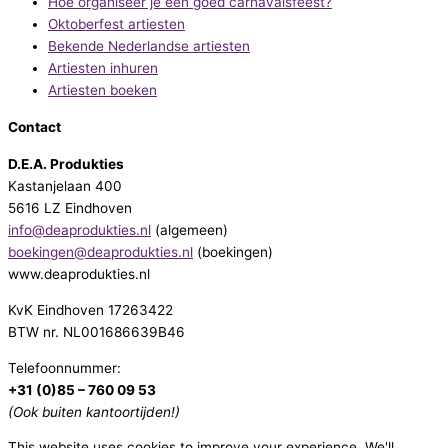
Hoe organiseer je een goed carnavalsfeest?
Oktoberfest artiesten
Bekende Nederlandse artiesten
Artiesten inhuren
Artiesten boeken
Contact
D.E.A. Produkties
Kastanjelaan 400
5616 LZ Eindhoven
info@deaprodukties.nl
(algemeen)
boekingen@deaprodukties.nl
(boekingen)
www.deaprodukties.nl
KvK Eindhoven 17263422
BTW nr. NL001686639B46
Telefoonnummer:
+31 (0)85 – 760 09 53
(Ook buiten kantoortijden!)
This website uses cookies to improve your experience. We'll