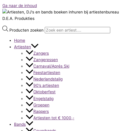
Ga naar de inhoud
Producten zoeken
Home
Artiesten
Zangers
Zangeressen
Carnaval/Aprés Ski
Feestartiesten
Nederlandstalig
90’s artiesten
Oktoberfest
Engelstalig
Groepen
Rappers
Artiesten tot € 1000,-
Bands
Coverbands