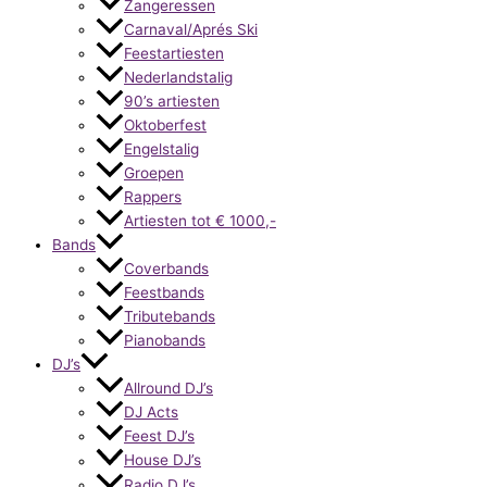
Zangeressen
Carnaval/Aprés Ski
Feestartiesten
Nederlandstalig
90’s artiesten
Oktoberfest
Engelstalig
Groepen
Rappers
Artiesten tot € 1000,-
Bands
Coverbands
Feestbands
Tributebands
Pianobands
DJ’s
Allround DJ’s
DJ Acts
Feest DJ’s
House DJ’s
Radio DJ’s