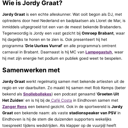
Wie is Jordy Graat?
Jordy Graat
is een echte alleskunner. Wat ooit begon als DJ, met
optredens door heel Nederland en badplaatsen als Lloret de Mar, is
inmiddels uitgegroeid tot een van de meest bekende Brabanders.
Tegenwoordig is Jordy een vast gezicht bij
Omroep Brabant
, waar
hij dagelijks te horen en te zien is. Ook presenteert hij het
programma ‘
Drie Uurkes Vurraf
‘ en alle programma’s omtrent
carnaval in Brabant. Daarnaast is hij MC van
Lampegastuh
, waar
hij met zijn energie het podium en publiek goed weet te bespelen.
Samenwerken met
Jordy Graat
werkt regelmatig samen met bekende artiesten uit de
regio en ver daarbuiten. Zo maakt hij samen met
Rob Kemps
(beter
bekend als
Snollebollekes
) een podcast genaamd ‘
Groeten Uit
Het Zuiden
‘ en is hij bij de
Café Costa
in Eindhoven samen met
Zanger Rens
een bekend gezicht. Ook in de sportwereld is
Jordy
Graat
een bekende naam: als vaste
stadionspeaker van
PSV
in
Eindhoven is hij de stem die duizenden supporters wekelijks
toespreekt tijdens wedstrijden. Als klapper op de vuurpijl heeft