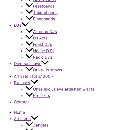
Feestbands
Tributebands
Pianobands
DJ’s
Allround DJ’s
DJ Acts
Feest DJ’s
House DJ’s
Radio DJ’s
Diverse shows
Drive- in shows
Artiesten tot €1000,-
Exclusief
Onze exclusieve artiesten & acts
Presskits
Contact
Home
Artiesten
Zangers