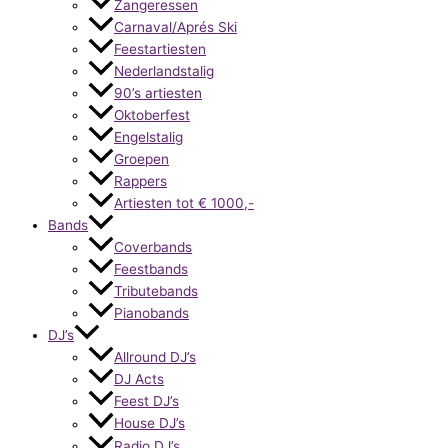
Zangeressen
Carnaval/Aprés Ski
Feestartiesten
Nederlandstalig
90’s artiesten
Oktoberfest
Engelstalig
Groepen
Rappers
Artiesten tot € 1000,-
Bands
Coverbands
Feestbands
Tributebands
Pianobands
DJ’s
Allround DJ’s
DJ Acts
Feest DJ’s
House DJ’s
Radio DJ’s