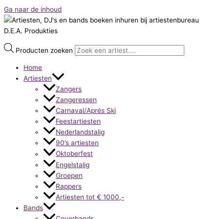
Ga naar de inhoud
Producten zoeken
Home
Artiesten
Zangers
Zangeressen
Carnaval/Aprés Ski
Feestartiesten
Nederlandstalig
90’s artiesten
Oktoberfest
Engelstalig
Groepen
Rappers
Artiesten tot € 1000,-
Bands
Coverbands