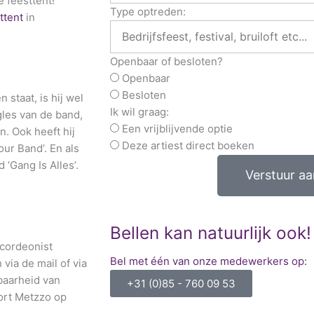
 feesttent!
Type optreden:
ttent
in
Openbaar of besloten?
Openbaar
Besloten
n staat, is hij wel
Ik wil graag:
gles van de band,
Een vrijblijvende optie
n. Ook heeft hij
Deze artiest direct boeken
ur Band’. En als
‘Gang Is Alles’.
Verstuur a
Bellen kan natuurlijk ook!
cordeonist
Bel met één van onze medewerkers op:
ia de mail of via
baarheid van
+31 (0)85 - 760 09 53
ort Metzzo op