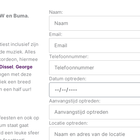
Naam:
BTW en Buma.
Email:
est inclusief zijn
de muziek. Alles
Telefoonnummer:
ccordeon, hiermee
Dissel
,
George
ingen met deze
Datum optreden:
ziek een breed
n een half uur!
Aanvangstijd optreden:
feesten en ook op
Locatie optreden:
um staat gaat
jd een leuke sfeer