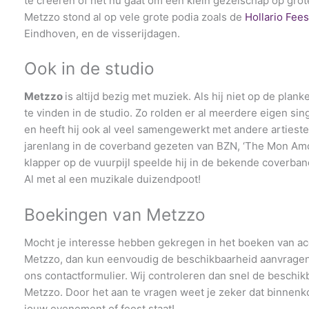
te creëren of het nu gaat om een klein gezelschap op grote
Metzzo stond al op vele grote podia zoals de
Hollario Fees
Eindhoven, en de visserijdagen.
Ook in de studio
Metzzo
is altijd bezig met muziek. Als hij niet op de planke
te vinden in de studio. Zo rolden er al meerdere eigen sin
en heeft hij ook al veel samengewerkt met andere artieste
jarenlang in de coverband gezeten van BZN, ‘The Mon Amo
klapper op de vuurpijl speelde hij in de bekende coverband 
Al met al een muzikale duizendpoot!
Boekingen van Metzzo
Mocht je interesse hebben gekregen in het boeken van ac
Metzzo, dan kun eenvoudig de beschikbaarheid aanvragen v
ons contactformulier. Wij controleren dan snel de beschik
Metzzo. Door het aan te vragen weet je zeker dat binnenk
jouw evenement of feest staat!