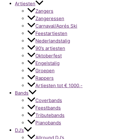
Artiesten
Zangers
Zangeressen
Carnaval/Aprés Ski
Feestartiesten
Nederlandstalig
90’s artiesten
Oktoberfest
Engelstalig
Groepen
Rappers
Artiesten tot € 1000,-
Bands
Coverbands
Feestbands
Tributebands
Pianobands
DJ’s
Allround DJ’s