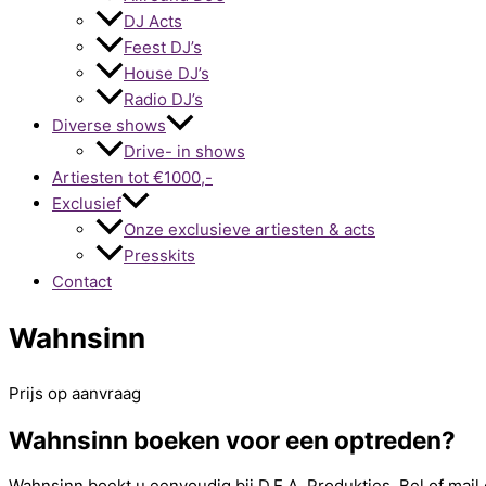
DJ Acts
Feest DJ’s
House DJ’s
Radio DJ’s
Diverse shows
Drive- in shows
Artiesten tot €1000,-
Exclusief
Onze exclusieve artiesten & acts
Presskits
Contact
Wahnsinn
Prijs op aanvraag
Wahnsinn boeken voor een optreden?
Wahnsinn boekt u eenvoudig bij D.E.A. Produkties. Bel of mail 