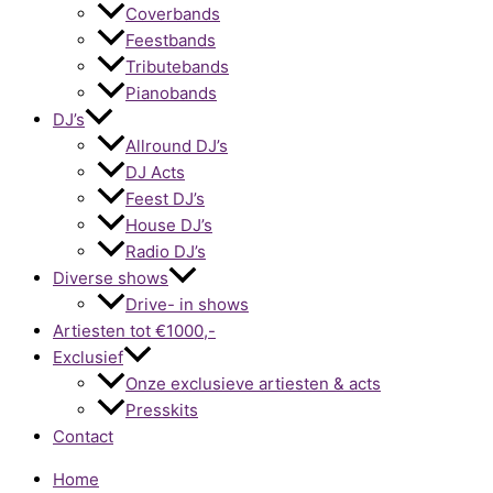
Coverbands
Feestbands
Tributebands
Pianobands
DJ’s
Allround DJ’s
DJ Acts
Feest DJ’s
House DJ’s
Radio DJ’s
Diverse shows
Drive- in shows
Artiesten tot €1000,-
Exclusief
Onze exclusieve artiesten & acts
Presskits
Contact
Home