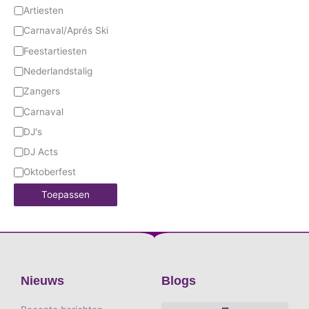
Artiesten
Carnaval/Aprés Ski
Feestartiesten
Nederlandstalig
Zangers
Carnaval
DJ's
DJ Acts
Oktoberfest
Toepassen
Nieuws
Blogs