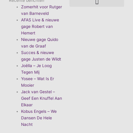
Recente berichten
Zomerhit voor Rutger
De voordelen van D.E.A. Produkties
Hoe boek je de leukste artiest?
Waarom vieren we carnaval?
Hoe organiseer je een goed carnavalsfeest?
Bekende Nederlandse artiesten
van Barneveld
AFAS Live & nieuwe
gage Robert van
Hemert
Nieuwe gage Quido
van de Graaf
Succes & nieuwe
gage Justen de Wildt
Joëlla – Je Loog
Tegen Mij
Yosee – Wat Is Er
Mooier
Jack van Gestel –
Geef Een Knuffel Aan
Elkaar
Kobus Engels – We
Dansen De Hele
Nacht