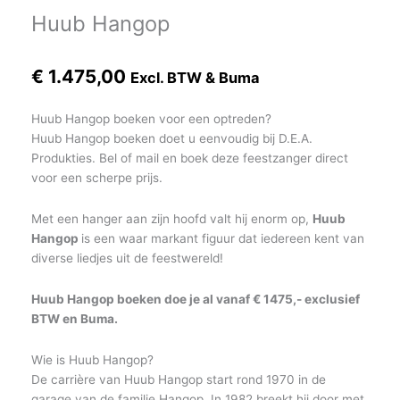
Huub Hangop
€
1.475,00
Excl. BTW & Buma
Huub Hangop boeken voor een optreden?
Huub Hangop boeken doet u eenvoudig bij D.E.A.
Produkties. Bel of mail en boek deze feestzanger direct
voor een scherpe prijs.
Met een hanger aan zijn hoofd valt hij enorm op,
Huub
Hangop
is een waar markant figuur dat iedereen kent van
diverse liedjes uit de feestwereld!
Huub Hangop boeken doe je al vanaf € 1475,- exclusief
BTW en Buma.
Wie is Huub Hangop?
De carrière van Huub Hangop start rond 1970 in de
garage van de familie Hangop. In 1982 breekt hij door met