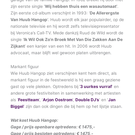
zijn eerste single ‘
Wij hebben thuis een wasautomaat’
.
Zijn eerste cd-album verschijnt in 1993: ‘
De Allerergste
Van Huub Hangop
‘. Huub wordt elk jaar populairder, op de
nationale televisie en hij wordt zelfs televisiepresentator
bij Veronica’s Call-TV. Mede dankzij Ruud de Wild wordt de
single ‘
Ik Wil Ook Zo’n Broek Met Van Die Zakken Aan De
Zijkant
‘ een kanjer van een hit. In 2006 wordt Huub
advocaat, maar blijft wel gewoon platen uitbrengen.
Markant figuur
Wie Huub Hangop ziet verschijnen kent hem direct, als
markant figuur in de feestwereld is hij een graag geziene
gast op vele plekken. Optredens bij
‘
3 uurkes vurraf
‘ en
andere grote festiviteiten in samenwerking met artiesten
als ‘
Feestteam
‘, ‘
Arjon Oostrom
‘,
Double DJ’s
‘ en ‘
Jan
Biggel
‘
zijn dan ook dingen die bij hem op het lijstje staan.
Wat kost Huub Hangop:
Gage / prijs openbare optredens: € 1475,-
Gage / prijs besloten optredens: € 1475,-