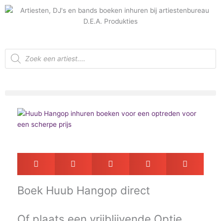
Ga
naar
de
inhoud
Producten
zoeken
Boek
Huub Hangop direct
Of plaats een vrijblijvende
Optie