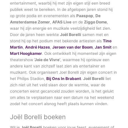
entertainment, waarbij hij met zijn eigen stijl een breed
publiek weet te bereiken. In de afgelopen jaren stond hij
op grote podia en evenementen als
Paaspop
,
De
Amsterdamse Zomer
,
AFAS Live
en de
Ziggo Dome
,
waar hij zijn energie en muzikale veelzijdigheid liet zien.
Door de jaren heen werkte
Joël Borelli
samen met en
stond hij op het podium met bekende artiesten als
Tino
Martin
,
André Hazes
,
Jeroen van der Boom
,
Jan Smit
en
Mart Hoogkamer
. Ook ontwikkelt hij momenteel zijn eigen
theatershow
‘Joie de Vivre’
, waarmee hij opnieuw een
andere kant van zichzelf laat zien als entertainer en
muzikant. Ook organiseert Joel Borelli zijn eigen concert in
het Philips Stadion,
Bij Ons In Brabant
.
Joël Borelli
liet
zich niet uit het veld slaan door de warmte, waar de
concerten eerst gecanceld zouden worden, is het gelukt
om alles te verplaatsen naar een datum na het weekend
zodat het concert alsnog heeft plaats kunnen vinden.
Joël Borelli boeken
Wil je
Joël Borelli
boeken voor jouw feest, evenement of