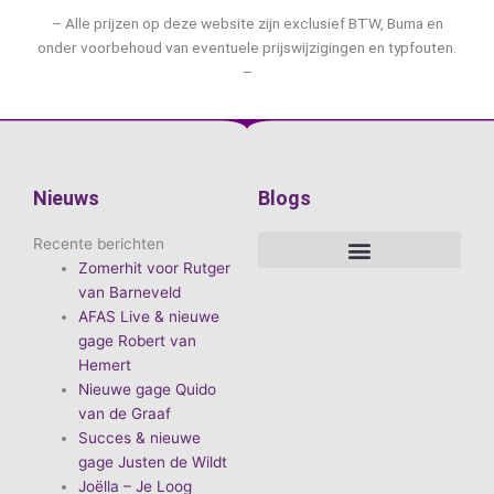
– Alle prijzen op deze website zijn exclusief BTW, Buma en
onder voorbehoud van eventuele prijswijzigingen en typfouten.
–
Nieuws
Blogs
Recente berichten
Zomerhit voor Rutger
De voordelen van D.E.A. Produkties
Hoe boek je de leukste artiest?
Waarom vieren we carnaval?
Hoe organiseer je een goed carnavalsfeest?
Bekende Nederlandse artiesten
van Barneveld
AFAS Live & nieuwe
gage Robert van
Hemert
Nieuwe gage Quido
van de Graaf
Succes & nieuwe
gage Justen de Wildt
Joëlla – Je Loog