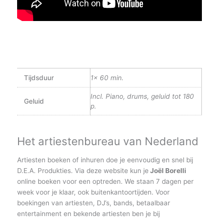
Tijdsduur
1x 60 min.
Incl. Piano, drums, geluid tot 180
Geluid
p.
Het artiestenbureau van Nederland
Artiesten boeken of inhuren doe je eenvoudig en snel bij
D.E.A. Produkties. Via deze website kun je
Joël Borelli
online boeken voor een optreden. We staan 7 dagen per
week voor je klaar, ook buitenkantoortijden. Voor
boekingen van artiesten, DJ’s, bands, betaalbaar
entertainment en bekende artiesten ben je bij