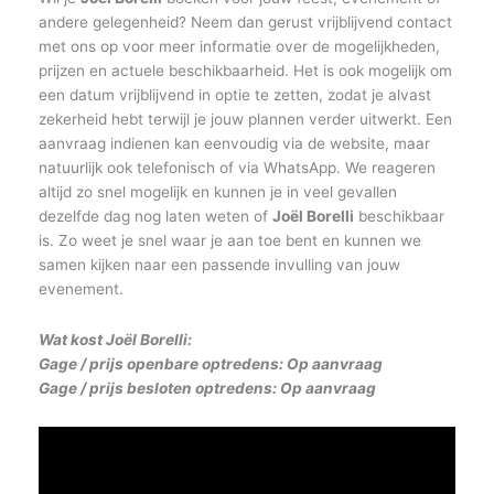
andere gelegenheid? Neem dan gerust vrijblijvend contact
met ons op voor meer informatie over de mogelijkheden,
prijzen en actuele beschikbaarheid. Het is ook mogelijk om
een datum vrijblijvend in optie te zetten, zodat je alvast
zekerheid hebt terwijl je jouw plannen verder uitwerkt. Een
aanvraag indienen kan eenvoudig via de website, maar
natuurlijk ook telefonisch of via WhatsApp. We reageren
altijd zo snel mogelijk en kunnen je in veel gevallen
dezelfde dag nog laten weten of
Joël Borelli
beschikbaar
is. Zo weet je snel waar je aan toe bent en kunnen we
samen kijken naar een passende invulling van jouw
evenement.
Wat kost Joël Borelli
:
Gage / prijs openbare optredens: Op aanvraag
Gage / prijs besloten optredens: Op aanvraag