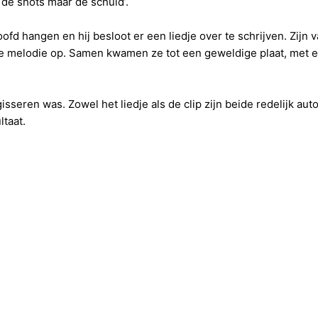
 de shots maar de schuld’.
oofd hangen en hij besloot er een liedje over te schrijven. Zijn 
ke melodie op. Samen kwamen ze tot een geweldige plaat, met e
isseren was. Zowel het liedje als de clip zijn beide redelijk aut
taat.