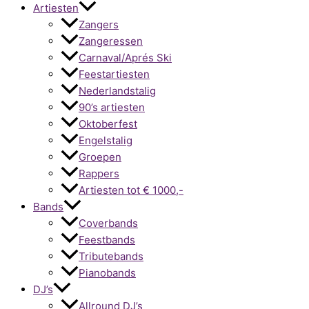
Artiesten
Zangers
Zangeressen
Carnaval/Aprés Ski
Feestartiesten
Nederlandstalig
90’s artiesten
Oktoberfest
Engelstalig
Groepen
Rappers
Artiesten tot € 1000,-
Bands
Coverbands
Feestbands
Tributebands
Pianobands
DJ’s
Allround DJ’s