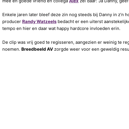
mee en goede vriend en collega
Alex
zei daar: ‘Ja Danny, geef
Enkele jaren later bleef deze zin nog steeds bij Danny in z’n h
producer
Randy Watzeels
bedacht er een uiterst aanstekelij
tempo en hier en daar wat happy hardcore invloeden erin.
De clip was vrij goed te regisseren, aangezien er weinig te reg
noemen.
Breedbeeld AV
zorgde weer voor een geweldig resul