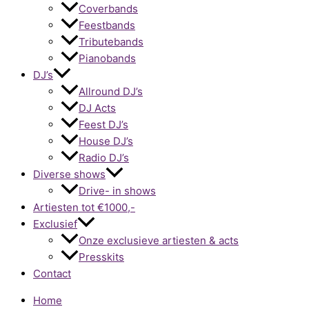
Coverbands
Feestbands
Tributebands
Pianobands
DJ’s
Allround DJ’s
DJ Acts
Feest DJ’s
House DJ’s
Radio DJ’s
Diverse shows
Drive- in shows
Artiesten tot €1000,-
Exclusief
Onze exclusieve artiesten & acts
Presskits
Contact
Home