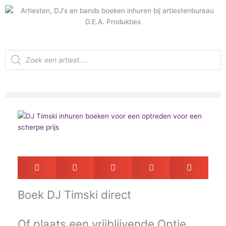
Ga
naar
de
inhoud
Producten
zoeken
Boek
DJ Timski direct
Of plaats een vrijblijvende
Optie