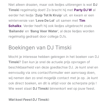
Niet alleen draaien, maar ook liedjes uitbrengen is wat
DJ
Timski
regelmatig doet! Zo bracht hij met
Party DJ W
al
eerder het liedje ‘
Zuip Tot Ik Kruip
‘ uit. en kwam er een
winterversie van ‘
Leve De Lol
‘ uit samen met
Tim
Schalkx
. Verder heeft hij ook liedjes uitgebracht zoals
‘
Bailando
‘ en ‘
Bang Voor Water
‘, al deze liedjes worden
regelmatig gedraait door collega DJ’s.
Boekingen van DJ Timski
Mocht je interesse hebben gekregen in het boeken van DJ
Timski
? Dan kun je snel de actuele prijs opvragen of
beschikbaarheid van deze goedlachse DJ. Je kunt snel en
eenvoudig via ons contactformulier een aanvraag doen,
wij nemen dan zo snel mogelijk contact met je op. Je kunt
ook direct boeken, en dit is altijd voor de scherpste prijs !
Wie weet staat
DJ Timski
binnenkort wel op jouw feest.
Wat kost Feest DJ Timski: