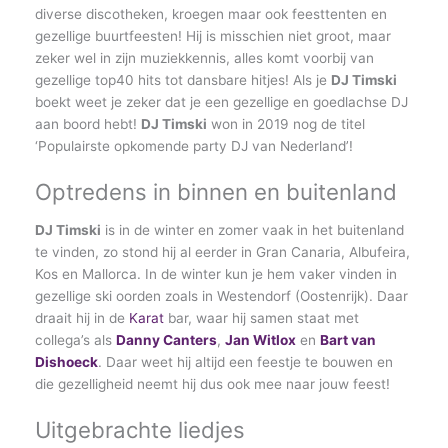
diverse discotheken, kroegen maar ook feesttenten en
gezellige buurtfeesten! Hij is misschien niet groot, maar
zeker wel in zijn muziekkennis, alles komt voorbij van
gezellige top40 hits tot dansbare hitjes! Als je
DJ Timski
boekt weet je zeker dat je een gezellige en goedlachse DJ
aan boord hebt!
DJ Timski
won in 2019 nog de titel
‘Populairste opkomende party DJ van Nederland’!
Optredens in binnen en buitenland
DJ Timski
is in de winter en zomer vaak in het buitenland
te vinden, zo stond hij al eerder in Gran Canaria, Albufeira,
Kos en Mallorca. In de winter kun je hem vaker vinden in
gezellige ski oorden zoals in Westendorf (Oostenrijk). Daar
draait hij in de
Karat
bar, waar hij samen staat met
collega’s als
Danny Canters
,
Jan Witlox
en
Bart van
Dishoeck
. Daar weet hij altijd een feestje te bouwen en
die gezelligheid neemt hij dus ook mee naar jouw feest!
Uitgebrachte liedjes