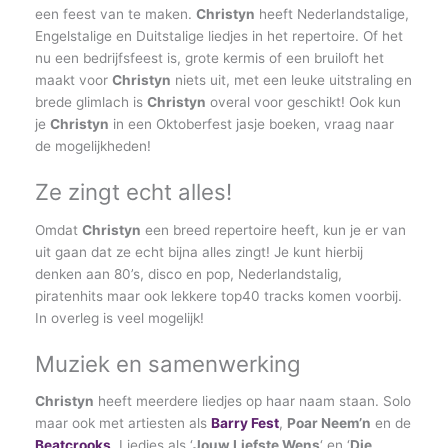
een feest van te maken.
Christyn
heeft Nederlandstalige,
Engelstalige en Duitstalige liedjes in het repertoire. Of het
nu een bedrijfsfeest is, grote kermis of een bruiloft het
maakt voor
Christyn
niets uit, met een leuke uitstraling en
brede glimlach is
Christyn
overal voor geschikt! Ook kun
je
Christyn
in een Oktoberfest jasje boeken, vraag naar
de mogelijkheden!
Ze zingt echt alles!
Omdat
Christyn
een breed repertoire heeft, kun je er van
uit gaan dat ze echt bijna alles zingt! Je kunt hierbij
denken aan 80’s, disco en pop, Nederlandstalig,
piratenhits maar ook lekkere top40 tracks komen voorbij.
In overleg is veel mogelijk!
Muziek en samenwerking
Christyn
heeft meerdere liedjes op haar naam staan. Solo
maar ook met artiesten als
Barry Fest
,
Poar Neem’n
en de
Beatcrooks
. Liedjes als ‘
Jouw Liefste Wens
‘ en ‘
Die